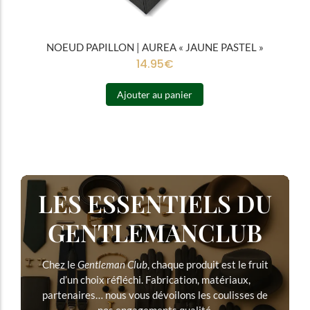
NOEUD PAPILLON | AUREA « JAUNE PASTEL »
14.95
€
Ajouter au panier
LES ESSENTIELS DU
GENTLEMANCLUB
Chez le
Gentleman Club
, chaque produit est le fruit
d’un choix réfléchi. Fabrication, matériaux,
partenaires… nous vous dévoilons les coulisses de