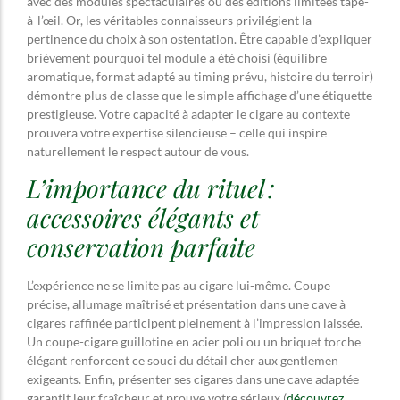
avec des modules spectaculaires ou des éditions limitées tape-
à-l’œil. Or, les véritables connaisseurs privilégient la
pertinence du choix à son ostentation. Être capable d’expliquer
brièvement pourquoi tel module a été choisi (équilibre
aromatique, format adapté au timing prévu, histoire du terroir)
démontre plus de classe que le simple affichage d’une étiquette
prestigieuse. Votre capacité à adapter le cigare au contexte
prouvera votre expertise silencieuse – celle qui inspire
naturellement le respect autour de vous.
L’importance du rituel :
accessoires élégants et
conservation parfaite
L’expérience ne se limite pas au cigare lui-même. Coupe
précise, allumage maîtrisé et présentation dans une cave à
cigares raffinée participent pleinement à l’impression laissée.
Un coupe-cigare guillotine en acier poli ou un briquet torche
élégant renforcent ce souci du détail cher aux gentlemen
exigeants. Enfin, présenter ses cigares dans une cave adaptée
garantit leur fraîcheur et prouve votre sérieux (
découvrez