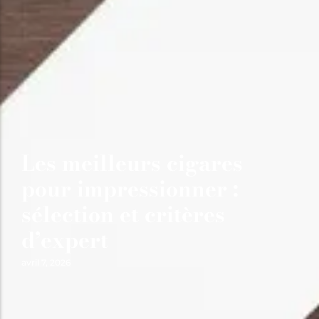
Les meilleurs cigares
pour impressionner :
sélection et critères
d’expert
avril 7, 2026