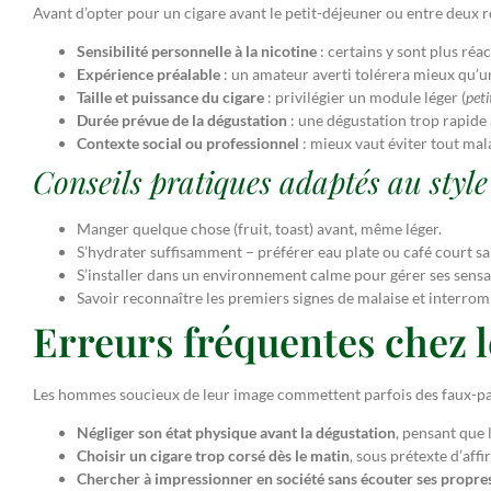
Avant d’opter pour un cigare avant le petit-déjeuner ou entre deux re
Sensibilité personnelle à la nicotine
: certains y sont plus réac
Expérience préalable
: un amateur averti tolérera mieux qu’u
Taille et puissance du cigare
: privilégier un module léger (
peti
Durée prévue de la dégustation
: une dégustation trop rapide 
Contexte social ou professionnel
: mieux vaut éviter tout mala
Conseils pratiques adaptés au styl
Manger quelque chose (fruit, toast) avant, même léger.
S’hydrater suffisamment – préférer eau plate ou café court sa
S’installer dans un environnement calme pour gérer ses sensa
Savoir reconnaître les premiers signes de malaise et interrom
Erreurs fréquentes chez 
Les hommes soucieux de leur image commettent parfois des faux-pas
Négliger son état physique avant la dégustation
, pensant que 
Choisir un cigare trop corsé dès le matin
, sous prétexte d’aff
Chercher à impressionner en société sans écouter ses propres