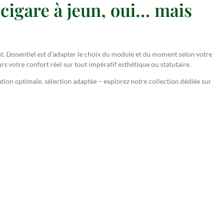
 cigare à jeun, oui… mais
. L’essentiel est d’adapter le choix du module et du moment selon votre
urs votre confort réel sur tout impératif esthétique ou statutaire.
ion optimale, sélection adaptée – explorez notre collection dédiée sur
 la boutique
vie
Maroquinerie
Engagement & Qualité