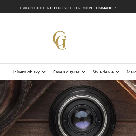
L
I
V
R
A
I
S
O
N
O
F
F
E
P
O
U
R
V
O
T
R
E
P
R
E
M
I
È
R
E
C
O
M
M
A
N
D
E
!
R
T
E
Univers whisky
Cave à cigares
Style de vie
Maro