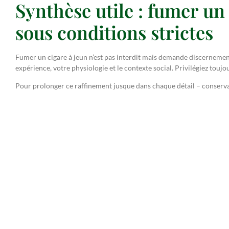
Synthèse utile : fumer un
sous conditions strictes
Fumer un cigare à jeun n’est pas interdit mais demande discernement
expérience, votre physiologie et le contexte social. Privilégiez toujo
Pour prolonger ce raffinement jusque dans chaque détail – conservat
Gentleman Club – Cave à cigares
.
Explorer
Univers whisky
Cave à cigares
Style de 