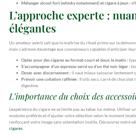
Mélanger alcool fort (whisky notamment) et cigare à jeun :
eff
L’approche experte : nuan
élégantes
Un amateur averti sait que la maîtrise du rituel prime sur la démons
mais s’adresse davantage aux connaisseurs capables d’anticiper leu
Opter pour des cigares au format court et doux le matin :
type
S’accompagner d’un espresso serré ou d’un thé noir léger :
boi
Doser avec discernement :
il vaut mieux savourer lentement q
Prévoir une collation raffinée :
fruits secs, carré de chocolat
digestive.
L’importance du choix des accessoir
L’expérience du cigare ne se limite pas au tabac lui-même. Utiliser
modules préférés et d’ajuster votre sélection selon le moment (matin
renforçant votre image sans ostentation inutile. Découvrez notre s
cigares
.