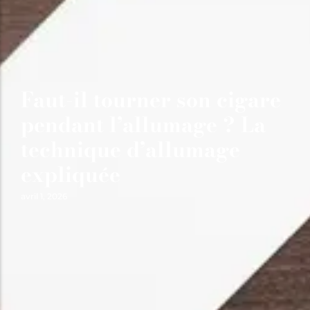
Faut-il tourner son cigare
pendant l’allumage ? La
technique d’allumage
expliquée
avril 1, 2026