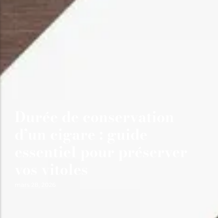
Durée de conservation
d’un cigare : guide
essentiel pour préserver
vos vitoles
mars 28, 2026