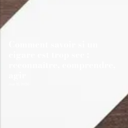
Comment savoir si un
cigare est trop sec :
reconnaître, comprendre,
agir
mai 15, 2026