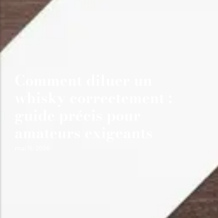
Comment diluer un
whisky correctement :
guide précis pour
amateurs exigeants
mai 15, 2026