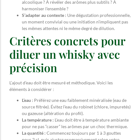
alcoolique ? À révéler des arômes plus subtils ? À
harmoniser l’ensemble ?
S’adapter au contexte :
Une dégustation professionnelle,
un moment convivial ou une initiation n’impliquent pas
les mêmes attentes ni le même degré de dilution.
Critères concrets pour
diluer un whisky avec
précision
L’ajout d’eau doit être mesuré et méthodique. Voici les
éléments à considérer :
L’eau :
Préférez une eau faiblement minéralisée (eau de
source filtrée). Évitez l’eau du robinet (chlore, impuretés)
ou gazeuse (altération du profil).
La température :
L’eau doit être à température ambiante
pour ne pas “casser” les arômes par un choc thermique.
La quantité :
Commencez toujours par 1 à 3 gouttes
pour 2 cl, puis ajustez progressivement selon votre