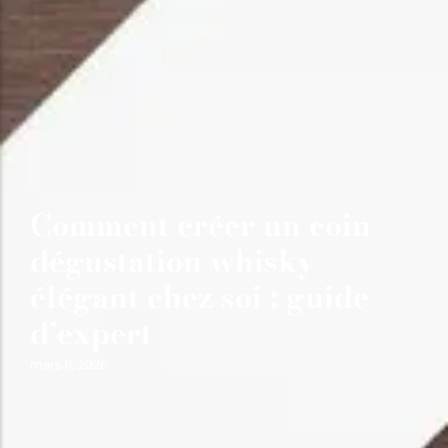
Comment créer un coin
dégustation whisky
élégant chez soi : guide
d’expert
mars 11, 2026