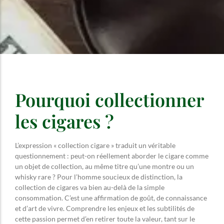
Pourquoi collectionner
les cigares ?
L’expression « collection cigare » traduit un véritable
questionnement : peut-on réellement aborder le cigare comme
un objet de collection, au même titre qu’une montre ou un
whisky rare ? Pour l’homme soucieux de distinction, la
collection de cigares va bien au-delà de la simple
consommation. C’est une affirmation de goût, de connaissance
et d’art de vivre. Comprendre les enjeux et les subtilités de
cette passion permet d’en retirer toute la valeur, tant sur le