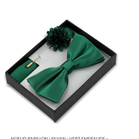
NOEUD PAPILLON | SILVAN « VERT EMERAUDE »