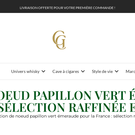
L
I
V
R
A
I
S
O
N
O
F
F
E
R
T
U
R
V
O
T
R
E
P
R
E
M
I
È
R
E
C
O
M
M
A
N
D
E
!
P
E
Univers whisky
Cave à cigares
Style de vie
Maro
OEUD PAPILLON VERT 
 SÉLECTION RAFFINÉE 
tion de noeud papillon vert émeraude pour la France : sélection ra