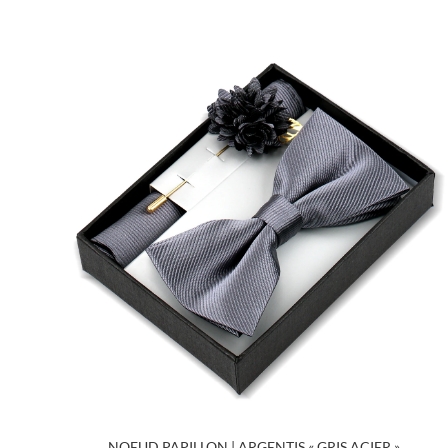
Tous
Noeuds papillon
NOEUD PAPILLON | ARGENTIS « GRIS ACIER »