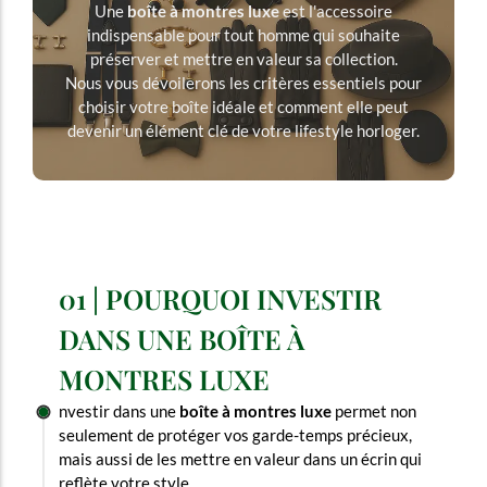
Une
boîte à montres luxe
est l'accessoire
indispensable pour tout homme qui souhaite
préserver et mettre en valeur sa collection.
Nous vous dévoilerons les critères essentiels pour
choisir votre boîte idéale et comment elle peut
devenir un élément clé de votre lifestyle horloger.
01 | POURQUOI INVESTIR
DANS UNE BOÎTE À
MONTRES LUXE
nvestir dans une
boîte à montres luxe
permet non
seulement de protéger vos garde-temps précieux,
mais aussi de les mettre en valeur dans un écrin qui
reflète votre style.