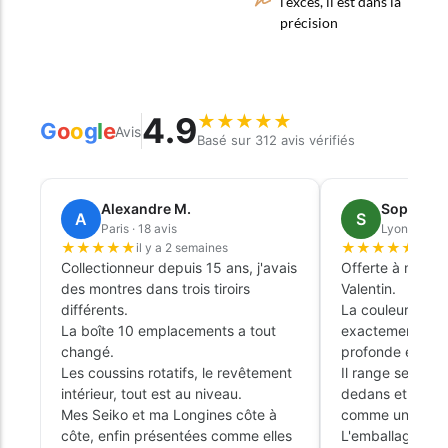
l’excès, il est dans la
précision
4.9
★
★
★
★
★
G
o
o
g
l
e
Avis
Basé sur 312 avis vérifiés
Alexandre M.
Sophie L.
A
S
Paris · 18 avis
Lyon · 9 avi
★
★
★
★
★
★
★
★
★
★
il y a 2 semaines
il y 
Collectionneur depuis 15 ans, j'avais
Offerte à mon ma
des montres dans trois tiroirs
Valentin.
différents.
La couleur émer
La boîte 10 emplacements a tout
exactement cell
changé.
profonde et élé
Les coussins rotatifs, le revêtement
Il range ses tro
intérieur, tout est au niveau.
dedans et ça tr
Mes Seiko et ma Longines côte à
comme un objet 
côte, enfin présentées comme elles
L'emballage cade