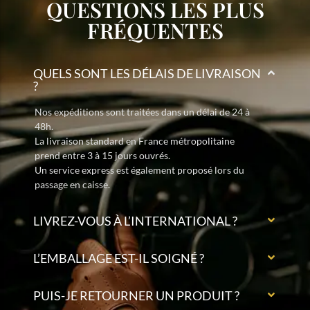
QUESTIONS LES PLUS
FRÉQUENTES
QUELS SONT LES DÉLAIS DE LIVRAISON
?
Nos expéditions sont traitées dans un délai de 24 à
48h.
La livraison standard en France métropolitaine
prend entre 3 à 15 jours ouvrés.
Un service express est également proposé lors du
passage en caisse.
LIVREZ-VOUS À L’INTERNATIONAL ?
L’EMBALLAGE EST-IL SOIGNÉ ?
PUIS-JE RETOURNER UN PRODUIT ?