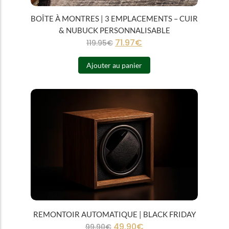
BOÎTE À MONTRES | 3 EMPLACEMENTS – CUIR
& NUBUCK PERSONNALISABLE
71.97
€
119.95
€
Ajouter au panier
REMONTOIR AUTOMATIQUE | BLACK FRIDAY
49.90
€
99.90
€