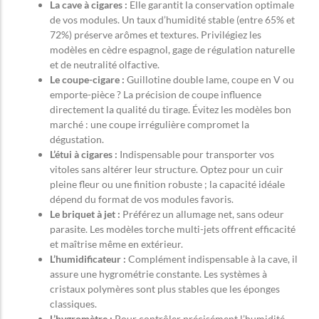
La cave à cigares :
Elle garantit la conservation optimale
de vos modules. Un taux d’humidité stable (entre 65% et
72%) préserve arômes et textures. Privilégiez les
modèles en cèdre espagnol, gage de régulation naturelle
et de neutralité olfactive.
Le coupe-cigare :
Guillotine double lame, coupe en V ou
emporte-pièce ? La précision de coupe influence
directement la qualité du tirage. Évitez les modèles bon
marché : une coupe irrégulière compromet la
dégustation.
L’étui à cigares :
Indispensable pour transporter vos
vitoles sans altérer leur structure. Optez pour un cuir
pleine fleur ou une finition robuste ; la capacité idéale
dépend du format de vos modules favoris.
Le briquet à jet :
Préférez un allumage net, sans odeur
parasite. Les modèles torche multi-jets offrent efficacité
et maîtrise même en extérieur.
L’humidificateur :
Complément indispensable à la cave, il
assure une hygrométrie constante. Les systèmes à
cristaux polymères sont plus stables que les éponges
classiques.
L’hygromètre :
Pour contrôler précisément l’humidité.