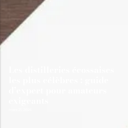
Les distilleries écossaises
les plus célèbres : guide
d’expert pour amateurs
exigeants
mars 21, 2026