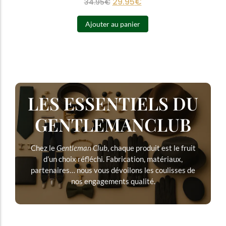
29.95
€
34.95
€
Ajouter au panier
LES ESSENTIELS DU
GENTLEMANCLUB
Chez le
Gentleman Club
, chaque produit est le fruit
d’un choix réfléchi. Fabrication, matériaux,
partenaires… nous vous dévoilons les coulisses de
nos engagements qualité.