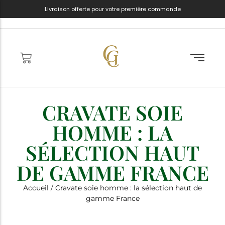
Livraison offerte pour votre première commande
Services à whisky
Caves à cigares
Cravates
Portefeuilles
Carafes à whisky
Coupe-cigares
Noeuds papillon
Ceintures
Verres à whisky
Étuis à cigares
Gants
Sacs de voyage
Pierres à whisky
Cendriers
Ceintures
Boutons de manchette
CRAVATE SOIE
Boites à montres
HOMME : LA
SÉLECTION HAUT
DE GAMME FRANCE
Accueil
/ Cravate soie homme : la sélection haut de
gamme France