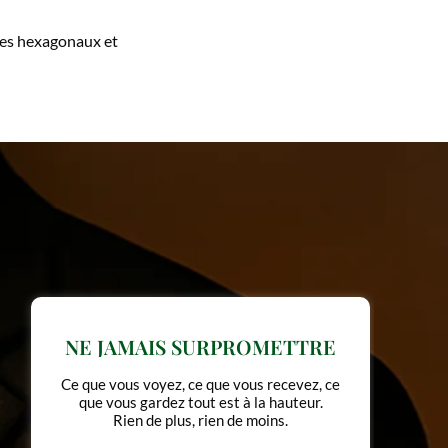
ques hexagonaux et
CHOISIR PEU, MAIS CHOISIR
JUSTE
Chaque pièce est sélectionnée pour sa
cohérence, sa fonction et sa justesse pas pour
remplir un catalogue.