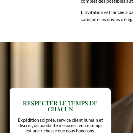
complet des possibles au
L’invitation est lancée à
satisfaire les envies d’élé
METTRE L'ÉLÉGANCE AU
SERVICE DE L'USAGE
Pas de design gratuit, pas de luxe
ostentatoire. Chaque forme a une fonction.
Chaque détail, une intention.