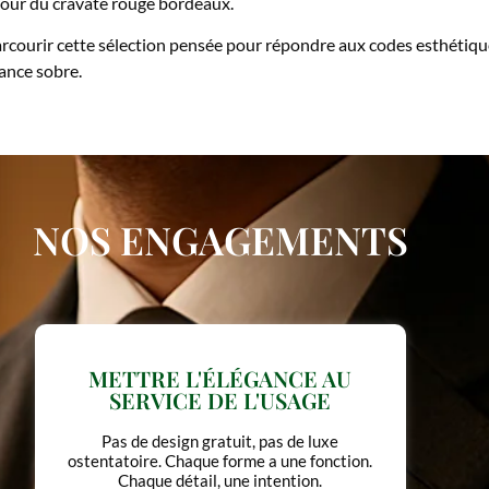
tour du cravate rouge bordeaux.
 parcourir cette sélection pensée pour répondre aux codes esthéti
gance sobre.
NOS ENGAGEMENTS
NE JAMAIS SURPROMETTRE
Ce que vous voyez, ce que vous recevez, ce
que vous gardez tout est à la hauteur.
Rien de plus, rien de moins.