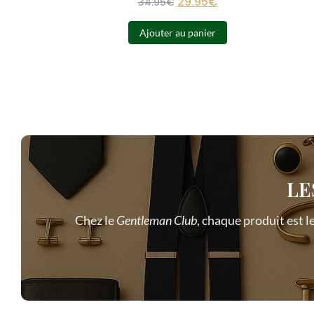
29.95
€
34.95
€
Ajouter au panier
LE
Chez le
Gentleman Club
, chaque produit est l