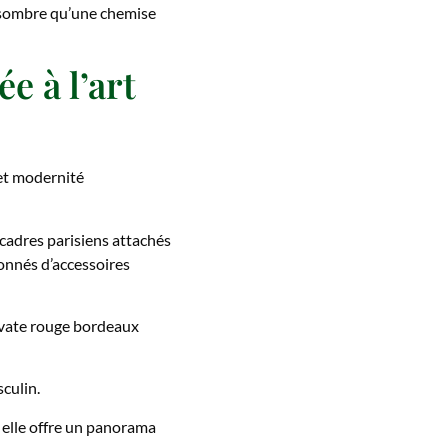
e sombre qu’une chemise
e à l’art
 et modernité
: cadres parisiens attachés
onnés d’accessoires
ravate rouge bordeaux
sculin.
, elle offre un panorama