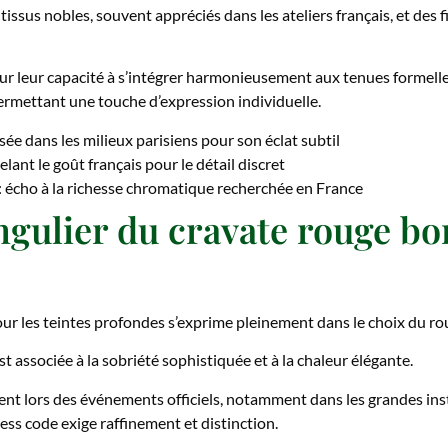
 tissus nobles, souvent appréciés dans les ateliers français, et des
our leur capacité à s’intégrer harmonieusement aux tenues formell
permettant une touche d’expression individuelle.
isée dans les milieux parisiens pour son éclat subtil
elant le goût français pour le détail discret
: écho à la richesse chromatique recherchée en France
singulier du cravate rouge b
our les teintes profondes s’exprime pleinement dans le choix du r
st associée à la sobriété sophistiquée et à la chaleur élégante.
t lors des événements officiels, notamment dans les grandes inst
ress code exige raffinement et distinction.