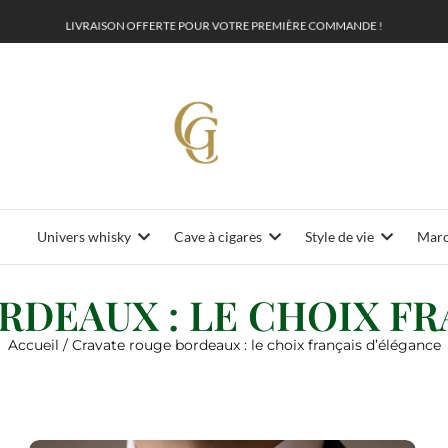
L
I
V
R
A
I
S
O
N
O
F
F
E
R
T
E
P
U
V
O
T
R
E
P
R
E
M
I
È
R
E
C
O
M
M
A
N
D
E
!
O
R
Univers whisky
Cave à cigares
Style de vie
Maro
RDEAUX : LE CHOIX FR
Accueil
/ Cravate rouge bordeaux : le choix français d’élégance