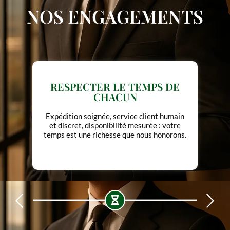
NOS ENGAGEMENTS
RESPECTER LE TEMPS DE
CHACUN
Expédition soignée, service client humain
et discret, disponibilité mesurée : votre
temps est une richesse que nous honorons.