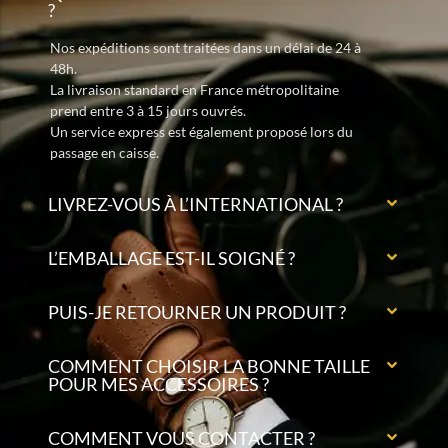
?
Nos expéditions sont traitées dans un délai de 24 à
48h.
La livraison standard en France métropolitaine
prend entre 3 à 15 jours ouvrés.
Un service express est également proposé lors du
passage en caisse.
LIVREZ-VOUS À L’INTERNATIONAL ?
L’EMBALLAGE EST-IL SOIGNÉ ?
PUIS-JE RETOURNER UN PRODUIT ?
COMMENT CHOISIR LA BONNE TAILLE
POUR MES ACCESSOIRES ?
COMMENT VOUS CONTACTER ?