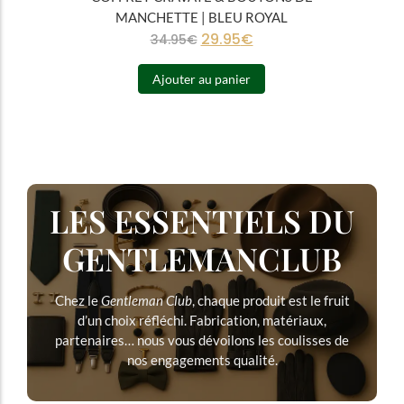
MANCHETTE | BLEU ROYAL
29.95
€
34.95
€
Ajouter au panier
LES ESSENTIELS DU
GENTLEMANCLUB
Chez le
Gentleman Club
, chaque produit est le fruit
d’un choix réfléchi. Fabrication, matériaux,
partenaires… nous vous dévoilons les coulisses de
nos engagements qualité.