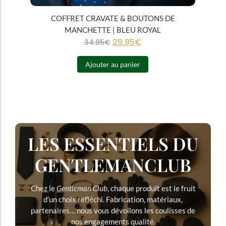
COFFRET CRAVATE & BOUTONS DE
MANCHETTE | BLEU ROYAL
29.95
€
34.95
€
Ajouter au panier
LES ESSENTIELS DU
GENTLEMANCLUB
Chez le
Gentleman Club
, chaque produit est le fruit
d’un choix réfléchi. Fabrication, matériaux,
partenaires… nous vous dévoilons les coulisses de
nos engagements qualité.