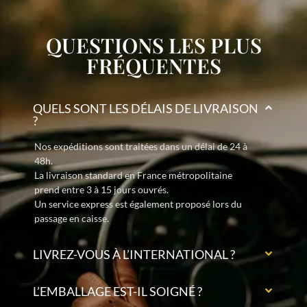
QUESTIONS LES PLUS
FRÉQUENTES
QUELS SONT LES DÉLAIS DE LIVRAISON
?
Nos expéditions sont traitées dans un délai de 24 à
48h.
La livraison standard en France métropolitaine
prend entre 3 à 15 jours ouvrés.
Un service express est également proposé lors du
passage en caisse.
LIVREZ-VOUS À L’INTERNATIONAL ?
L’EMBALLAGE EST-IL SOIGNÉ ?