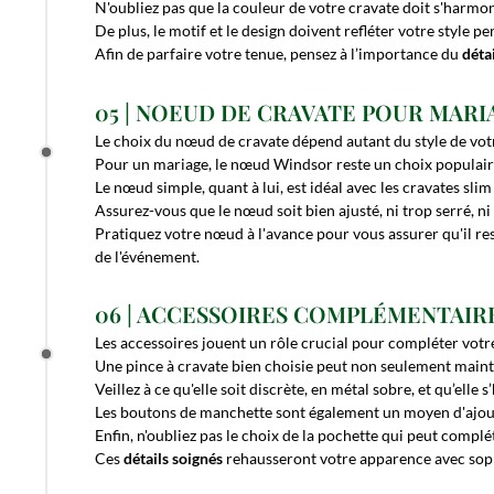
N'oubliez pas que la couleur de votre cravate doit s'harmon
De plus, le motif et le design doivent refléter votre style 
Afin de parfaire votre tenue, pensez à l’importance du
déta
05 | NOEUD DE CRAVATE POUR MARI
Le choix du nœud de cravate dépend autant du style de vot
Pour un mariage, le nœud Windsor reste un choix populai
Le nœud simple, quant à lui, est idéal avec les cravates sl
Assurez-vous que le nœud soit bien ajusté, ni trop serré, ni
Pratiquez votre nœud à l'avance pour vous assurer qu'il re
de l'événement.
06 | ACCESSOIRES COMPLÉMENTAIR
Les accessoires jouent un rôle crucial pour compléter votr
Une pince à cravate bien choisie peut non seulement mainte
Veillez à ce qu'elle soit discrète, en métal sobre, et qu’el
Les boutons de manchette sont également un moyen d'ajoute
Enfin, n'oubliez pas le choix de la pochette qui peut comp
Ces
détails soignés
rehausseront votre apparence avec soph