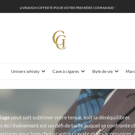
L
I
V
R
A
I
S
O
N
O
F
F
E
R
T
E
V
O
T
R
E
P
R
E
M
I
È
R
E
C
O
M
M
A
N
D
E
!
P
O
U
R
Univers whisky
Cave à cigares
Style de vie
Maro
iage
peut soit sublimer votre tenue, soit la déséquilibrer.
s de l'événement est un défi de taille auquel se confronte
astuces pour bien choisir votre cravate et ses accessoires, 