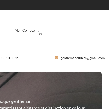
Mon Compte
quinerie
gentlemanclub.fr@gmail.com
 chaque gentleman.
garantissant élégance et distinction en ce jour