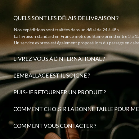
QUELS SONT LES DÉLAIS DE LIVRAISON ?
Nos expéditions sont traitées dans un délai de 24 à 48h.
La livraison standard en France métropolitaine prend entre 3 à 15
Un service express est également proposé lors du passage en caiss
LIVREZ-VOUS À L’INTERNATIONAL ?
L’EMBALLAGE EST-IL SOIGNÉ ?
PUIS-JE RETOURNER UN PRODUIT ?
COMMENT CHOISIR LA BONNE TAILLE POUR MES
COMMENT VOUS CONTACTER ?