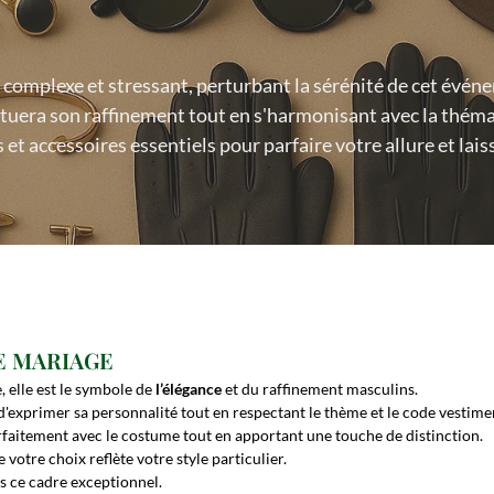
 complexe et stressant, perturbant la sérénité de cet évén
ntuera son raffinement tout en s'harmonisant avec la thém
urs et accessoires essentiels pour parfaire votre allure et l
DE MARIAGE
, elle est le symbole de
l’élégance
et du raffinement masculins.
'exprimer sa personnalité tout en respectant le thème et le code vestime
arfaitement avec le costume tout en apportant une touche de distinction.
votre choix reflète votre style particulier.
s ce cadre exceptionnel.