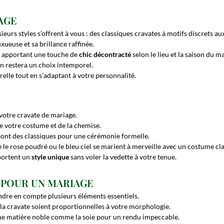
IAGE
usieurs styles s’offrent à vous : des classiques cravates à motifs discrets 
xueuse et sa brillance raffinée.
r, apportant une touche de
chic décontracté
selon le lieu et la saison du m
n restera un choix intemporel.
elle tout en s’adaptant à votre personnalité.
votre cravate de mariage.
 votre costume et de la chemise.
 sont des classiques pour une cérémonie formelle.
e rose poudré ou le bleu ciel se marient à merveille avec un costume clai
pportent un
style unique
sans voler la vedette à votre tenue.
E POUR UN MARIAGE
ndre en compte plusieurs éléments essentiels.
 la cravate soient proportionnelles à votre morphologie.
 une matière noble comme la soie pour un rendu impeccable.