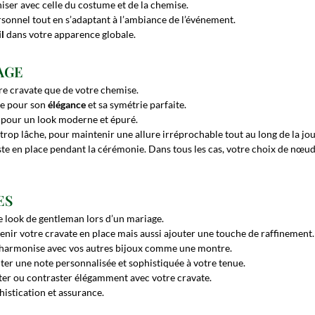
iser avec celle du costume et de la chemise.
personnel tout en s’adaptant à l’ambiance de l’événement.
il
dans votre apparence globale.
AGE
re cravate que de votre chemise.
re pour son
élégance
et sa symétrie parfaite.
im pour un look moderne et épuré.
 trop lâche, pour maintenir une allure irréprochable tout au long de la jo
ste en place pendant la cérémonie. Dans tous les cas, votre choix de nœud
ES
e look de gentleman lors d’un mariage.
nir votre cravate en place mais aussi ajouter une touche de raffinement.
le s’harmonise avec vos autres bijoux comme une montre.
r une note personnalisée et sophistiquée à votre tenue.
léter ou contraster élégamment avec votre cravate.
istication et assurance.