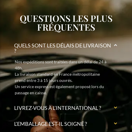
QUESTIONS LES PLUS
FRÉQUENTES
QUELS SONT LES DÉLAIS DE LIVRAISON
?
Nos expéditions sont traitées dans un délai de 24 à
48h.
La livraison standard en France métropolitaine
prend entre 3 à 15 jours ouvrés.
Un service express est également proposé lors du
passage en caisse.
LIVREZ-VOUS À L’INTERNATIONAL ?
L’EMBALLAGE EST-IL SOIGNÉ ?