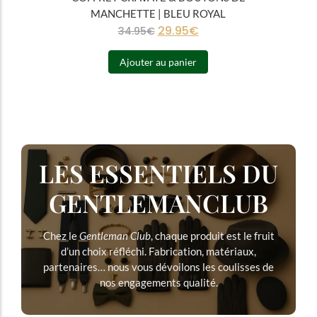
MANCHETTE | BLEU ROYAL
29.95
€
34.95
€
Ajouter au panier
LES ESSENTIELS DU
GENTLEMANCLUB
Chez le
Gentleman Club
, chaque produit est le fruit
d’un choix réfléchi. Fabrication, matériaux,
partenaires… nous vous dévoilons les coulisses de
nos engagements qualité.