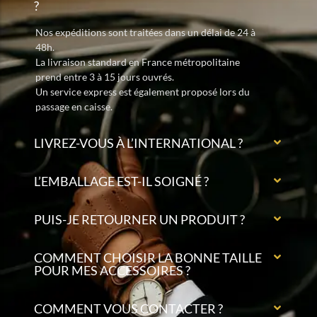
?
Nos expéditions sont traitées dans un délai de 24 à
48h.
La livraison standard en France métropolitaine
prend entre 3 à 15 jours ouvrés.
Un service express est également proposé lors du
passage en caisse.
LIVREZ-VOUS À L’INTERNATIONAL ?
L’EMBALLAGE EST-IL SOIGNÉ ?
PUIS-JE RETOURNER UN PRODUIT ?
COMMENT CHOISIR LA BONNE TAILLE
POUR MES ACCESSOIRES ?
COMMENT VOUS CONTACTER ?