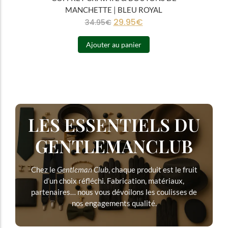
MANCHETTE | BLEU ROYAL
29.95
€
34.95
€
Ajouter au panier
LES ESSENTIELS DU
GENTLEMANCLUB
Chez le
Gentleman Club
, chaque produit est le fruit
d’un choix réfléchi. Fabrication, matériaux,
partenaires… nous vous dévoilons les coulisses de
nos engagements qualité.