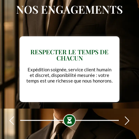
NOS ENGAGEMENTS
RESPECTER LE TEMPS DE
CHACUN
Expédition soignée, service client humain
et discret, disponibilité mesurée : votre
temps est une richesse que nous honorons.