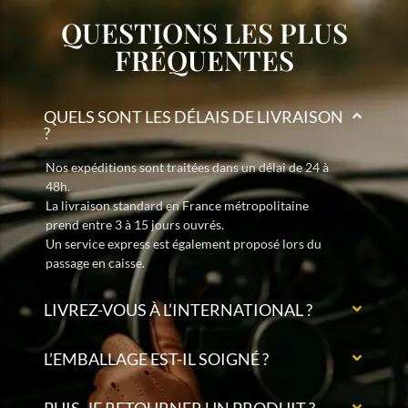
QUESTIONS LES PLUS
FRÉQUENTES
QUELS SONT LES DÉLAIS DE LIVRAISON
?
Nos expéditions sont traitées dans un délai de 24 à
48h.
La livraison standard en France métropolitaine
prend entre 3 à 15 jours ouvrés.
Un service express est également proposé lors du
passage en caisse.
LIVREZ-VOUS À L’INTERNATIONAL ?
L’EMBALLAGE EST-IL SOIGNÉ ?