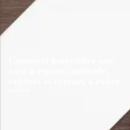
Comment humidifier une
cave à cigare : méthode,
critères et erreurs à éviter
mai 21, 2026