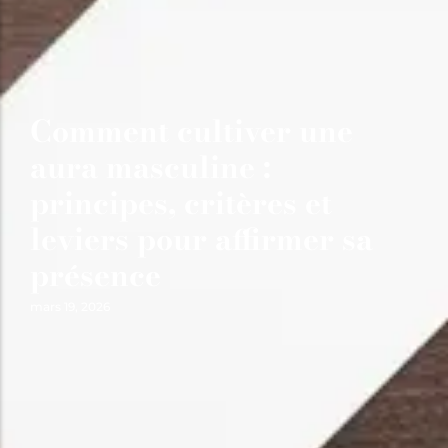
Comment cultiver une
aura masculine :
principes, critères et
leviers pour affirmer sa
présence
mars 19, 2026