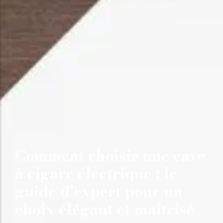
Comment choisir une cave
à cigare électrique : le
guide d’expert pour un
choix élégant et maîtrisé