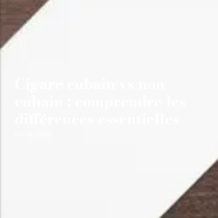
Cigare cubain vs non
cubain : comprendre les
différences essentielles
mai 14, 2026