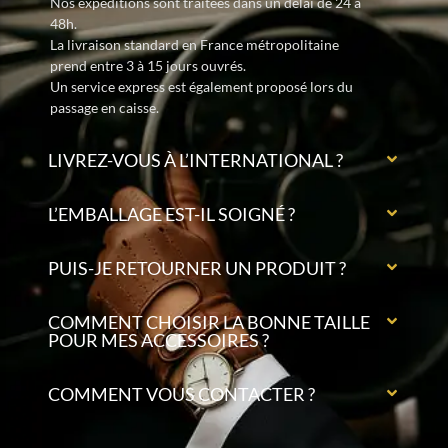
Nos expéditions sont traitées dans un délai de 24 à
48h.
La livraison standard en France métropolitaine
prend entre 3 à 15 jours ouvrés.
Un service express est également proposé lors du
passage en caisse.
LIVREZ-VOUS À L’INTERNATIONAL ?
L’EMBALLAGE EST-IL SOIGNÉ ?
PUIS-JE RETOURNER UN PRODUIT ?
COMMENT CHOISIR LA BONNE TAILLE
POUR MES ACCESSOIRES ?
COMMENT VOUS CONTACTER ?