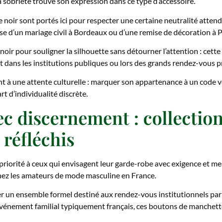
a sobriété trouve son expression dans ce type d’accessoire.
noir sont portés ici pour respecter une certaine neutralité atte
isse d’un mariage civil à Bordeaux ou d’une remise de décoration à P
 noir pour souligner la silhouette sans détourner l’attention : cett
dans les institutions publiques ou lors des grands rendez-vous p
 à une attente culturelle : marquer son appartenance à un code 
t d’individualité discrète.
ec discernement : collectio
 réfléchis
 priorité à ceux qui envisagent leur garde-robe avec exigence et me
z les amateurs de mode masculine en France.
 un ensemble formel destiné aux rendez-vous institutionnels pari
 événement familial typiquement français, ces boutons de manchet