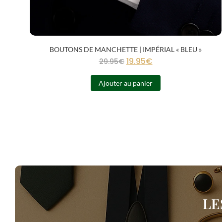
BOUTONS DE MANCHETTE | IMPÉRIAL « BLEU »
19.95
€
29.95
€
Ajouter au panier
LE