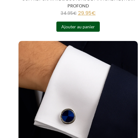
PROFOND
29.95
€
34.95
€
Ajouter au panier