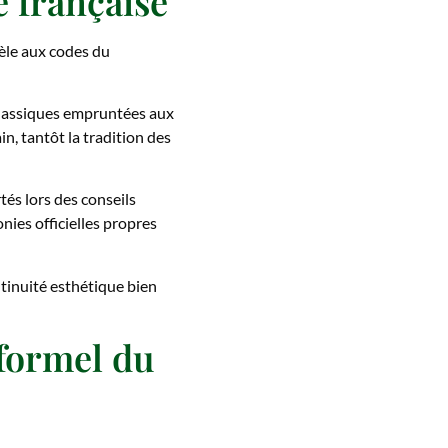
e française
èle aux codes du
s classiques empruntées aux
n, tantôt la tradition des
tés lors des conseils
nies officielles propres
ntinuité esthétique bien
formel du