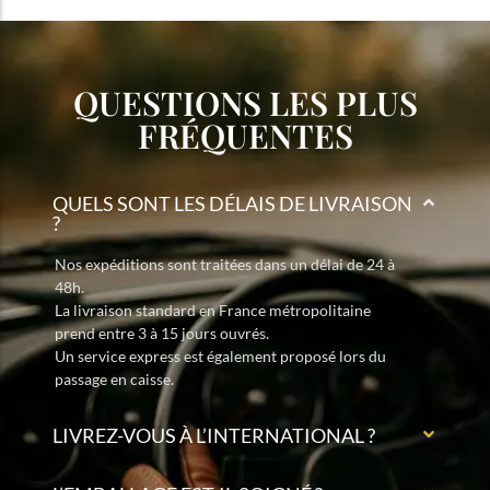
QUESTIONS LES PLUS
FRÉQUENTES
QUELS SONT LES DÉLAIS DE LIVRAISON
?
Nos expéditions sont traitées dans un délai de 24 à
48h.
La livraison standard en France métropolitaine
prend entre 3 à 15 jours ouvrés.
Un service express est également proposé lors du
passage en caisse.
LIVREZ-VOUS À L’INTERNATIONAL ?