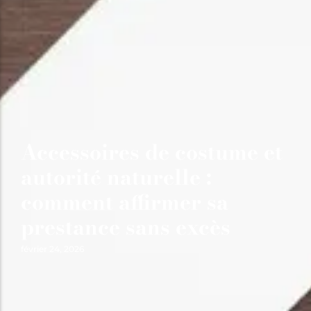
Accessoires de costume et
autorité naturelle :
comment affirmer sa
prestance sans excès
février 24, 2026